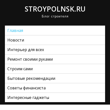
П
STROYPOLNSK.RU
р
Блог строителя
о
м
Главная
о
т
Новости
а
Интерьер для всех
т
ь
Ремонт своими руками
к
Строим сами
с
Бытовые рекомендации
о
д
Советы финансиста
е
Интересные гаджеты
р
ж