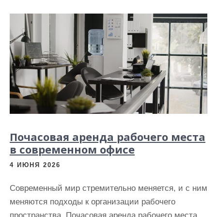
и
м
о
м
у
Почасовая аренда рабочего места
в современном офисе
4 ИЮНЯ 2026
Современный мир стремительно меняется, и с ним
меняются подходы к организации рабочего
пространства. Почасовая аренда рабочего места