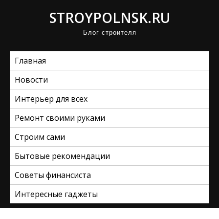
П
STROYPOLNSK.RU
р
Блог строителя
о
м
Главная
о
т
Новости
а
Интерьер для всех
т
ь
Ремонт своими руками
к
Строим сами
с
Бытовые рекомендации
о
д
Советы финансиста
е
Интересные гаджеты
р
ж