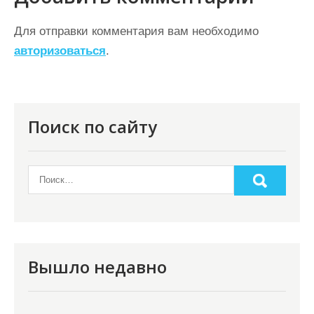
а
ц
Для отправки комментария вам необходимо
авторизоваться
.
и
я
п
о
Поиск по сайту
з
а
п
и
с
я
Вышло недавно
м