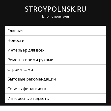
П
STROYPOLNSK.RU
р
Блог строителя
о
м
Главная
о
т
Новости
а
Интерьер для всех
т
ь
Ремонт своими руками
к
Строим сами
с
Бытовые рекомендации
о
д
Советы финансиста
е
Интересные гаджеты
р
ж