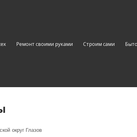
сех
Ремонт своими руками
Строим сами
Быто
ы
ской округ Глазов