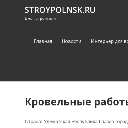
П
STROYPOLNSK.RU
р
Блог строителя
о
м
о
Главная
Новости
Интерьер для в
т
а
т
ь
к
с
о
Кровельные работ
д
е
р
Страна: Удмуртская Республика Глазов город
ж