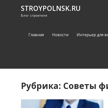
П
STROYPOLNSK.RU
р
Блог строителя
о
м
о
Главная
Новости
Интерьер для в
т
а
т
ь
к
с
о
Рубрика:
Советы ф
д
е
р
ж