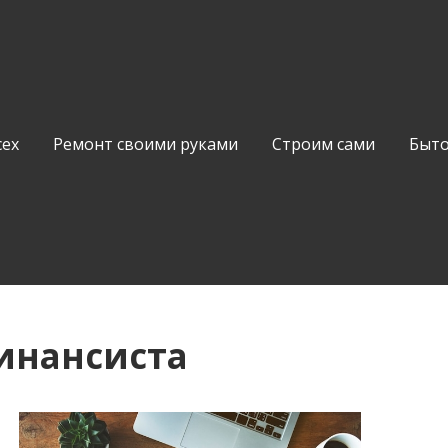
сех
Ремонт своими руками
Строим сами
Быто
инансиста