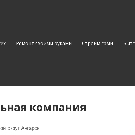
сех
Ремонт своими руками
Строим сами
Быто
льная компания
ой округ Ангарск