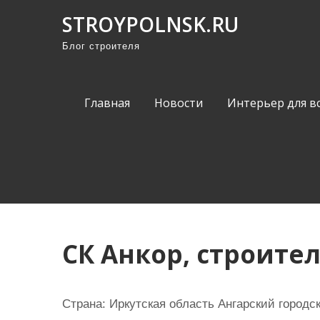
П
STROYPOLNSK.RU
р
Блог строителя
о
м
о
Главная
Новости
Интерьер для в
т
а
т
ь
к
с
о
СК Анкор, строите
д
е
р
Страна: Иркутская область Ангарский городск
ж