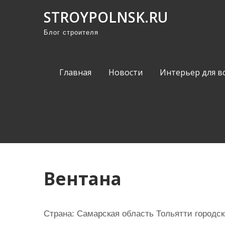
П
STROYPOLNSK.RU
р
Блог строителя
о
м
о
Главная
Новости
Интерьер для в
т
а
т
ь
к
с
о
Вентана
д
е
р
Страна: Самарская область Тольятти городс
ж