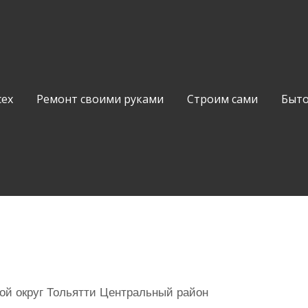
сех
Ремонт своими руками
Строим сами
Быто
кой округ Тольятти Центральный район