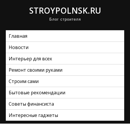
П
STROYPOLNSK.RU
р
Блог строителя
о
м
Главная
о
т
Новости
а
Интерьер для всех
т
ь
Ремонт своими руками
к
Строим сами
с
Бытовые рекомендации
о
д
Советы финансиста
е
Интересные гаджеты
р
ж