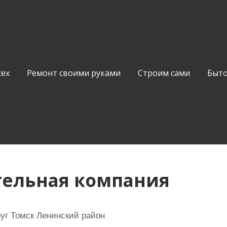
сех
Ремонт своими руками
Строим сами
Быто
тельная компания
руг Томск Ленинский район