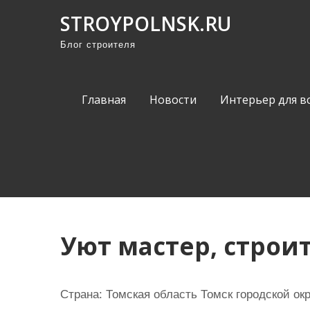
П
STROYPOLNSK.RU
р
Блог строителя
о
м
о
Главная
Новости
Интерьер для в
т
а
т
ь
к
с
о
Уют мастер, строи
д
е
р
Страна: Томская область Томск городской ок
ж