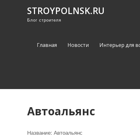
П
STROYPOLNSK.RU
р
Блог строителя
о
м
о
Главная
Новости
Интерьер для в
т
а
т
ь
к
с
о
Автоальянс
д
е
р
Название:
Автоальянс
ж