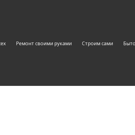
сех
Ремонт своими руками
Строим сами
Быто