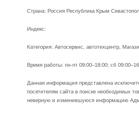
и
Страна:
Россия Республика Крым Севастопол
м
о
Индекс:
м
у
Категория:
Автосервис, автотехцентр, Магаз
Время работы:
пн-пт 09:00–18:00; сб 09:00–16
Данная информация представлена исключит
посетителям сайта в поиске необходимых тов
неверную и изменившуюся информацию Админ