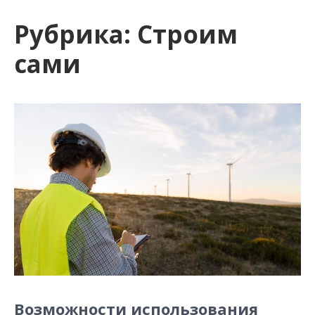
и
Рубрика:
Строим
м
о
сами
м
у
Возможности использования