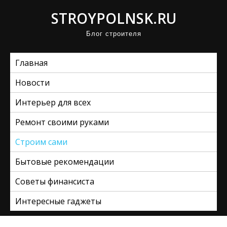
П
STROYPOLNSK.RU
р
Блог строителя
о
м
Главная
о
т
Новости
а
Интерьер для всех
т
ь
Ремонт своими руками
к
Строим сами
с
Бытовые рекомендации
о
д
Советы финансиста
е
Интересные гаджеты
р
ж