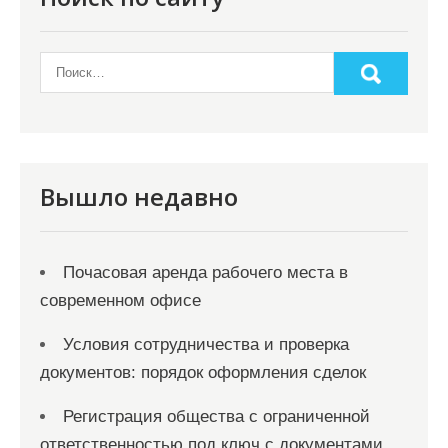
и
н
а
ц
и
я
Вышло недавно
з
а
Почасовая аренда рабочего места в
п
современном офисе
и
с
Условия сотрудничества и проверка
документов: порядок оформления сделок
е
й
Регистрация общества с ограниченной
ответственностью под ключ с документами