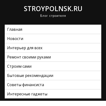
П
STROYPOLNSK.RU
р
Блог строителя
о
м
Главная
о
т
Новости
а
Интерьер для всех
т
ь
Ремонт своими руками
к
Строим сами
с
Бытовые рекомендации
о
д
Советы финансиста
е
Интересные гаджеты
р
ж