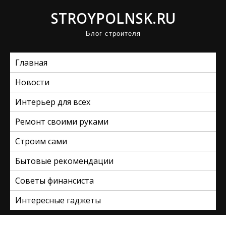
П
STROYPOLNSK.RU
р
Блог строителя
о
м
Главная
о
т
Новости
а
Интерьер для всех
т
ь
Ремонт своими руками
к
Строим сами
с
Бытовые рекомендации
о
д
Советы финансиста
е
Интересные гаджеты
р
ж