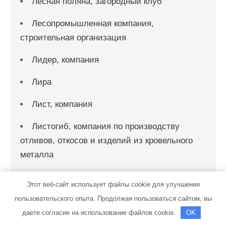
Лесная поляна, загородный клуб
Лесопромышленная компания,
строительная организация
Лидер, компания
Лира
Лист, компания
Листогиб, компания по производству
отливов, откосов и изделий из кровельного
металла
Луч
Этот веб-сайт использует файлы cookie для улучшения
Магистраль-99, компания по
пользовательского опыта. Продолжая пользоваться сайтом, вы
обслуживанию железнодорожных путей и
даете согласие на использование файлов cookie.
OK