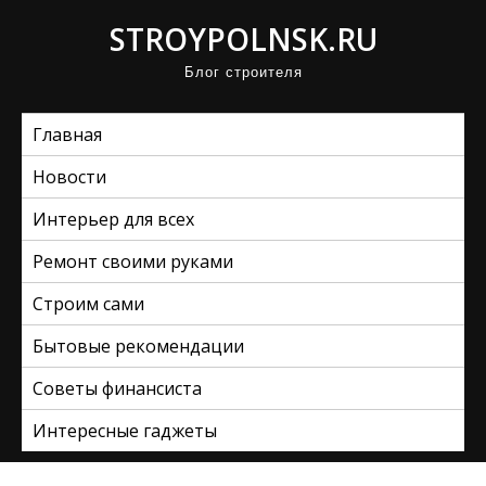
П
STROYPOLNSK.RU
р
Блог строителя
о
м
Главная
о
т
Новости
а
Интерьер для всех
т
ь
Ремонт своими руками
к
Строим сами
с
Бытовые рекомендации
о
д
Советы финансиста
е
Интересные гаджеты
р
ж