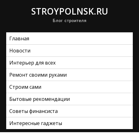
П
STROYPOLNSK.RU
р
Блог строителя
о
м
Главная
о
т
Новости
а
Интерьер для всех
т
ь
Ремонт своими руками
к
Строим сами
с
Бытовые рекомендации
о
д
Советы финансиста
е
Интересные гаджеты
р
ж