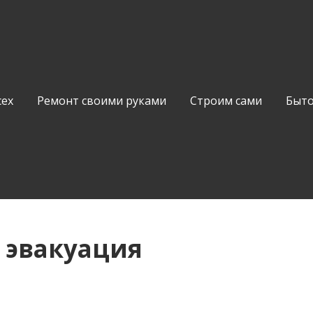
сех
Ремонт своими руками
Строим сами
Быто
 эвакуация