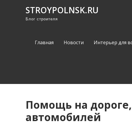
П
STROYPOLNSK.RU
р
Блог строителя
о
м
о
Главная
Новости
Интерьер для в
т
а
т
ь
к
с
о
Помощь на дороге,
д
е
автомобилей
р
ж