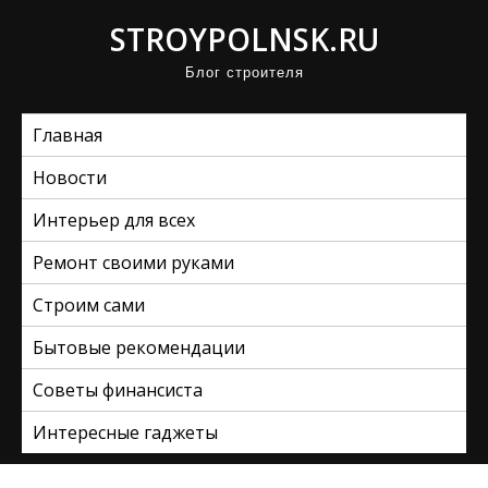
П
STROYPOLNSK.RU
р
Блог строителя
о
м
Главная
о
т
Новости
а
Интерьер для всех
т
ь
Ремонт своими руками
к
Строим сами
с
Бытовые рекомендации
о
д
Советы финансиста
е
Интересные гаджеты
р
ж