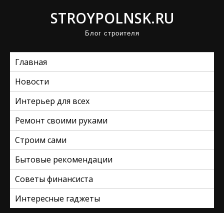
П
STROYPOLNSK.RU
р
Блог строителя
о
м
Главная
о
т
Новости
а
Интерьер для всех
т
ь
Ремонт своими руками
к
Строим сами
с
Бытовые рекомендации
о
д
Советы финансиста
е
Интересные гаджеты
р
ж