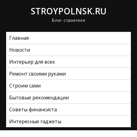
П
STROYPOLNSK.RU
р
Блог строителя
о
м
Главная
о
т
Новости
а
Интерьер для всех
т
ь
Ремонт своими руками
к
Строим сами
с
Бытовые рекомендации
о
д
Советы финансиста
е
Интересные гаджеты
р
ж