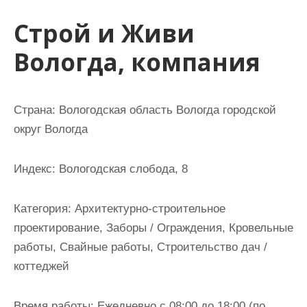
и
Строй и Живи
м
о
Вологда, компания
м
у
Страна: Вологодская область Вологда городской
округ Вологда
Индекс: Вологодская слобода, 8
Категория: Архитектурно-строительное
проектирование, Заборы / Ограждения, Кровельные
работы, Свайные работы, Строительство дач /
коттеджей
Время работы: Ежедневно с 08:00 до 18:00 (по