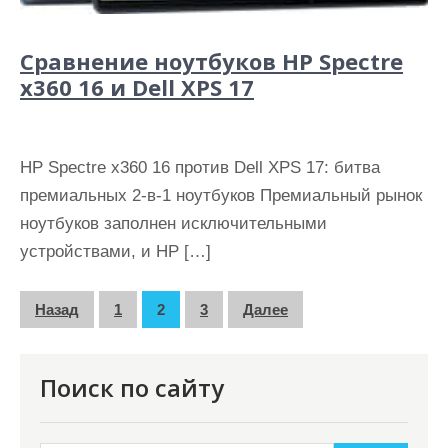
Сравнение ноутбуков HP Spectre
x360 16 и Dell XPS 17
HP Spectre x360 16 против Dell XPS 17: битва
премиальных 2-в-1 ноутбуков Премиальный рынок
ноутбуков заполнен исключительными
устройствами, и HP […]
П
Назад
1
2
3
Далее
а
г
Поиск по сайту
и
н