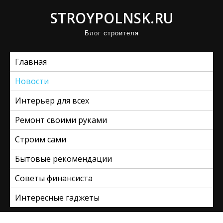
П
STROYPOLNSK.RU
р
Блог строителя
о
м
Главная
о
т
Новости
а
Интерьер для всех
т
ь
Ремонт своими руками
к
Строим сами
с
Бытовые рекомендации
о
д
Советы финансиста
е
Интересные гаджеты
р
ж