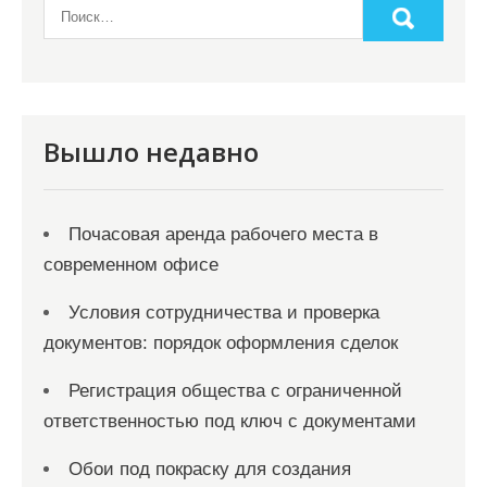
а
ц
и
я
Вышло недавно
з
а
Почасовая аренда рабочего места в
п
современном офисе
и
с
Условия сотрудничества и проверка
документов: порядок оформления сделок
е
й
Регистрация общества с ограниченной
ответственностью под ключ с документами
Обои под покраску для создания