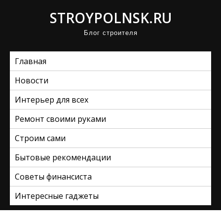
П
STROYPOLNSK.RU
р
Блог строителя
о
м
Главная
о
т
Новости
а
Интерьер для всех
т
ь
Ремонт своими руками
к
Строим сами
с
Бытовые рекомендации
о
д
Советы финансиста
е
Интересные гаджеты
р
ж