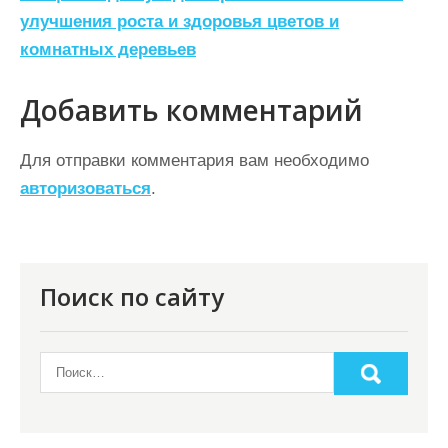
и
улучшения роста и здоровья цветов и
г
комнатных деревьев
а
ц
Добавить комментарий
и
Для отправки комментария вам необходимо
я
авторизоваться
.
п
о
з
Поиск по сайту
а
п
и
с
я