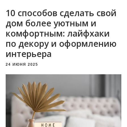
и
10 способов сделать свой
м
о
дом более уютным и
м
комфортным: лайфхаки
у
по декору и оформлению
интерьера
24 ИЮНЯ 2025