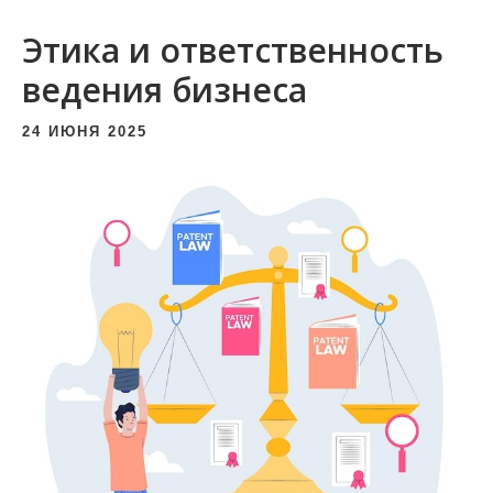
и
Этика и ответственность
м
о
ведения бизнеса
м
24 ИЮНЯ 2025
у