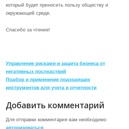
который будет приносить пользу обществу и
окружающей среде.
Спасибо за чтение!
Н
Управление рисками и защита бизнеса от
а
негативных последствий
Подбор и применение подходящих
в
инструментов для учета и отчетности
и
г
Добавить комментарий
а
ц
Для отправки комментария вам необходимо
авторизоваться
.