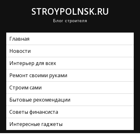
П
STROYPOLNSK.RU
р
Блог строителя
о
м
Главная
о
т
Новости
а
Интерьер для всех
т
ь
Ремонт своими руками
к
Строим сами
с
Бытовые рекомендации
о
д
Советы финансиста
е
Интересные гаджеты
р
ж