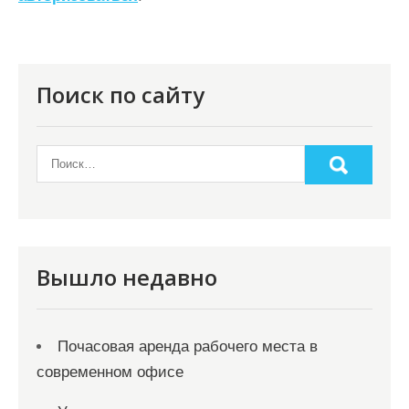
и
я
п
о
Поиск по сайту
з
а
п
и
с
я
Вышло недавно
м
Почасовая аренда рабочего места в
современном офисе