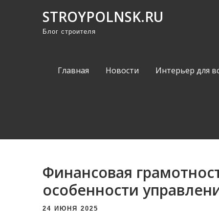
П
STROYPOLNSK.RU
р
Блог строителя
о
м
о
Главная
Новости
Интерьер для в
т
а
т
ь
к
с
о
Финансовая грамотнос
д
е
особенности управлен
р
24 ИЮНЯ 2025
ж