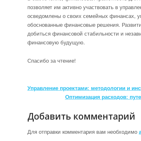
позволяет им активно участвовать в управ
осведомлены о своих семейных финансах, у
обоснованные финансовые решения. Развит
добиться финансовой стабильности и незав
финансовую будущую.
Спасибо за чтение!
Н
Управление проектами: методологии и ин
а
Оптимизация расходов: пут
в
Добавить комментарий
и
г
Для отправки комментария вам необходимо