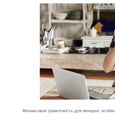
и
м
о
м
у
Финансовая грамотность для женщин: особ