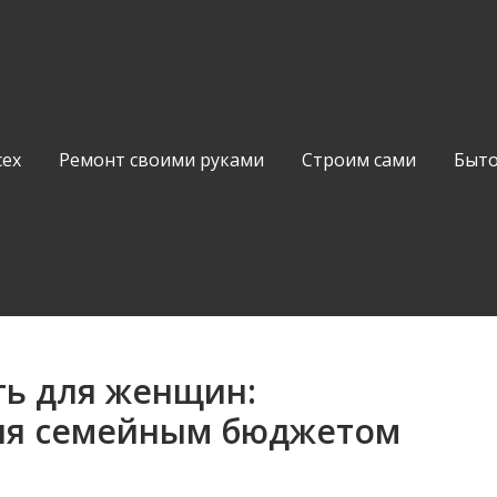
сех
Ремонт своими руками
Строим сами
Быто
ть для женщин:
ия семейным бюджетом