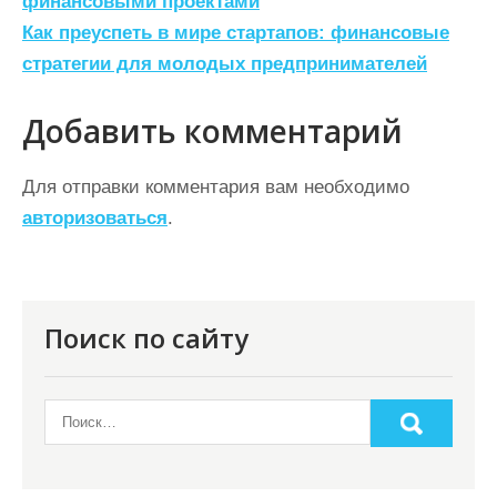
а
финансовыми проектами
Как преуспеть в мире стартапов: финансовые
в
стратегии для молодых предпринимателей
и
г
Добавить комментарий
а
ц
Для отправки комментария вам необходимо
авторизоваться
.
и
я
п
о
Поиск по сайту
з
а
п
и