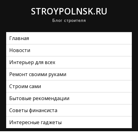
П
STROYPOLNSK.RU
р
Блог строителя
о
м
Главная
о
т
Новости
а
Интерьер для всех
т
ь
Ремонт своими руками
к
Строим сами
с
Бытовые рекомендации
о
д
Советы финансиста
е
Интересные гаджеты
р
ж