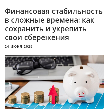
и
Финансовая стабильность
м
о
в сложные времена: как
м
сохранить и укрепить
у
свои сбережения
24 ИЮНЯ 2025