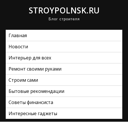
П
STROYPOLNSK.RU
р
Блог строителя
о
м
Главная
о
т
Новости
а
Интерьер для всех
т
ь
Ремонт своими руками
к
Строим сами
с
Бытовые рекомендации
о
д
Советы финансиста
е
Интересные гаджеты
р
ж