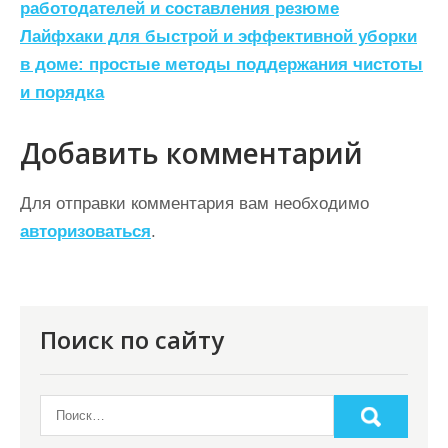
работодателей и составления резюме
в
Лайфхаки для быстрой и эффективной уборки
и
в доме: простые методы поддержания чистоты
г
и порядка
а
ц
Добавить комментарий
и
Для отправки комментария вам необходимо
я
авторизоваться
.
п
о
з
Поиск по сайту
а
п
и