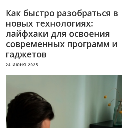
и
Как быстро разобраться в
м
о
новых технологиях:
м
лайфхаки для освоения
у
современных программ и
гаджетов
24 ИЮНЯ 2025