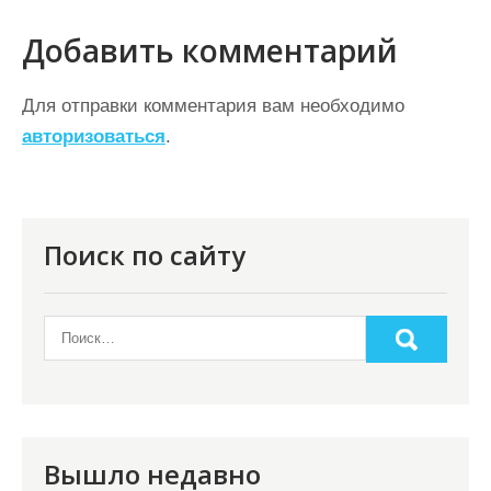
в
Добавить комментарий
и
г
Для отправки комментария вам необходимо
а
авторизоваться
.
ц
и
я
Поиск по сайту
п
о
з
а
п
и
Вышло недавно