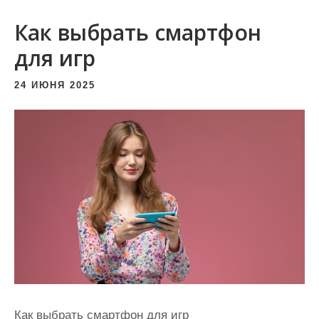
и
Как выбрать смартфон
м
о
для игр
м
24 ИЮНЯ 2025
у
Как выбрать смартфон для игр