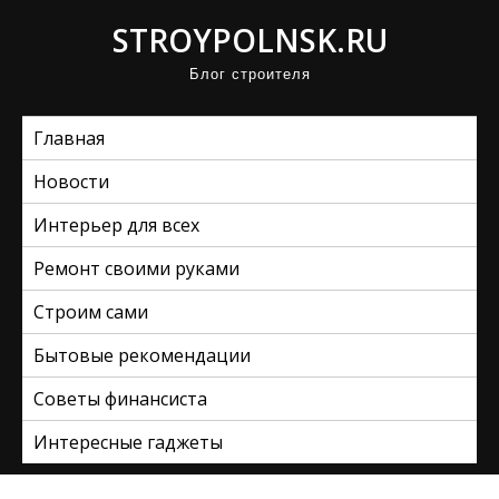
П
STROYPOLNSK.RU
р
Блог строителя
о
м
Главная
о
т
Новости
а
Интерьер для всех
т
ь
Ремонт своими руками
к
Строим сами
с
Бытовые рекомендации
о
д
Советы финансиста
е
Интересные гаджеты
р
ж