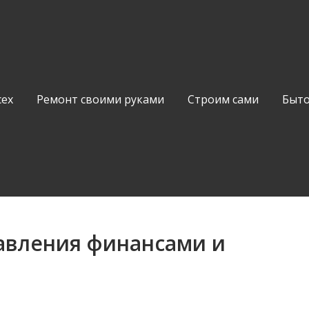
сех
Ремонт своими руками
Строим сами
Быто
авления финансами и