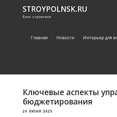
П
STROYPOLNSK.RU
р
Блог строителя
о
м
о
Главная
Новости
Интерьер для в
т
а
т
ь
к
с
о
Ключевые аспекты упр
д
е
бюджетирования
р
24 ИЮНЯ 2025
ж