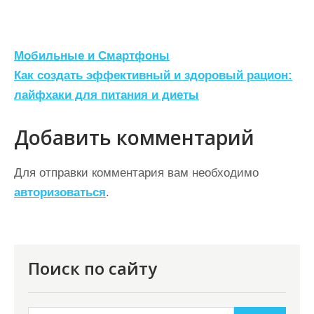
Н
Мобильные и Смартфоны
а
Как создать эффективный и здоровый рацион:
лайфхаки для питания и диеты
в
и
Добавить комментарий
г
а
Для отправки комментария вам необходимо
ц
авторизоваться
.
и
я
п
Поиск по сайту
о
з