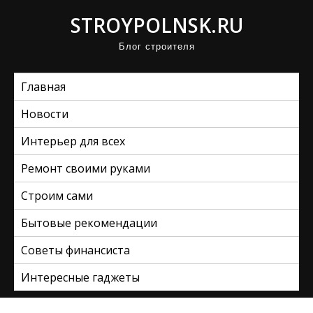
П
STROYPOLNSK.RU
р
Блог строителя
о
м
Главная
о
т
Новости
а
Интерьер для всех
т
ь
Ремонт своими руками
к
Строим сами
с
Бытовые рекомендации
о
д
Советы финансиста
е
Интересные гаджеты
р
ж