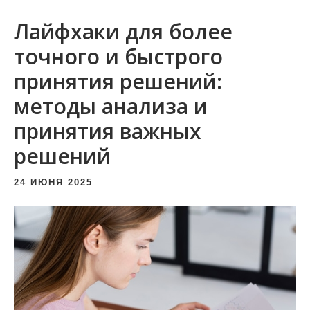
и
Лайфхаки для более
м
о
точного и быстрого
м
принятия решений:
у
методы анализа и
принятия важных
решений
24 ИЮНЯ 2025