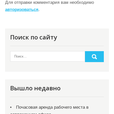
Для отправки комментария вам необходимо
и
авторизоваться
.
я
п
о
Поиск по сайту
з
а
п
и
с
я
Вышло недавно
м
Почасовая аренда рабочего места в