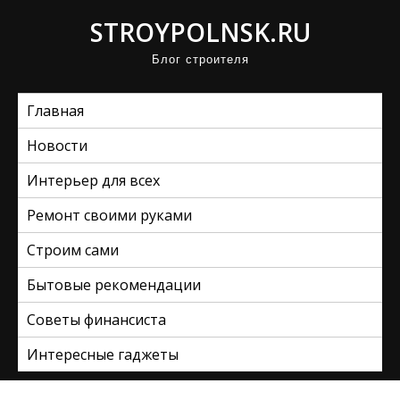
П
STROYPOLNSK.RU
р
Блог строителя
о
м
Главная
о
т
Новости
а
Интерьер для всех
т
ь
Ремонт своими руками
к
Строим сами
с
Бытовые рекомендации
о
д
Советы финансиста
е
Интересные гаджеты
р
ж