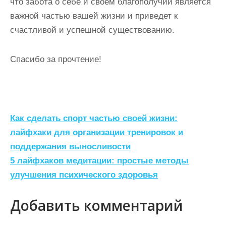
что забота о себе и своем благополучии является
важной частью вашей жизни и приведет к
счастливой и успешной существованию.
Спасибо за прочтение!
Н
Как сделать спорт частью своей жизни:
а
лайфхаки для организации тренировок и
поддержания выносливости
в
5 лайфхаков медитации: простые методы
и
улучшения психического здоровья
г
а
Добавить комментарий
ц