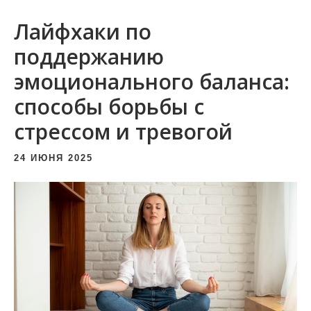
и
Лайфхаки по
м
о
поддержанию
м
эмоционального баланса:
у
способы борьбы с
стрессом и тревогой
24 ИЮНЯ 2025