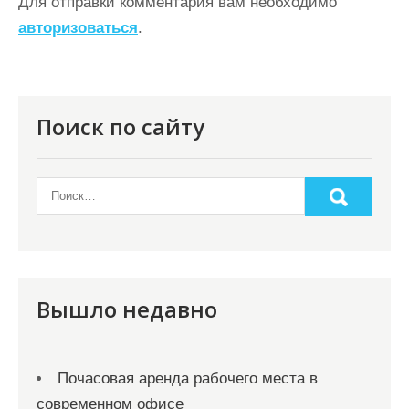
ц
Для отправки комментария вам необходимо
авторизоваться
.
и
я
п
о
Поиск по сайту
з
а
п
и
с
я
Вышло недавно
м
Почасовая аренда рабочего места в
современном офисе