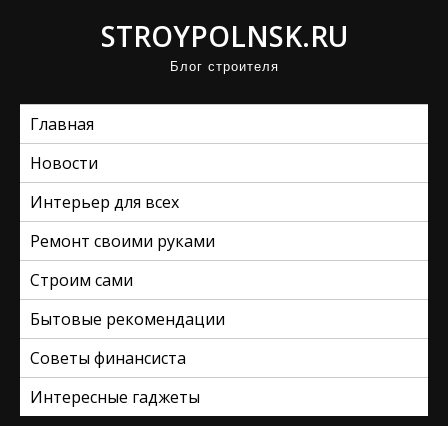
П
STROYPOLNSK.RU
р
Блог строителя
о
м
Главная
о
т
Новости
а
Интерьер для всех
т
ь
Ремонт своими руками
к
Строим сами
с
Бытовые рекомендации
о
д
Советы финансиста
е
Интересные гаджеты
р
ж