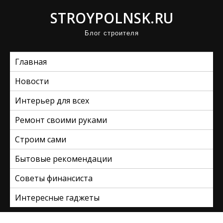
П
STROYPOLNSK.RU
р
Блог строителя
о
м
Главная
о
т
Новости
а
Интерьер для всех
т
ь
Ремонт своими руками
к
Строим сами
с
Бытовые рекомендации
о
д
Советы финансиста
е
Интересные гаджеты
р
ж