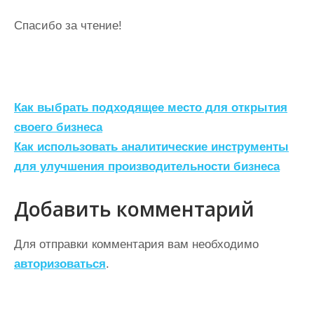
Спасибо за чтение!
Н
Как выбрать подходящее место для открытия
а
своего бизнеса
Как использовать аналитические инструменты
в
для улучшения производительности бизнеса
и
г
Добавить комментарий
а
ц
Для отправки комментария вам необходимо
авторизоваться
.
и
я