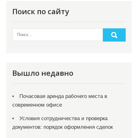
п
о
Поиск по сайту
з
а
п
и
с
я
Вышло недавно
м
Почасовая аренда рабочего места в
современном офисе
Условия сотрудничества и проверка
документов: порядок оформления сделок