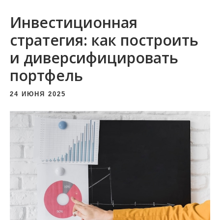
и
Инвестиционная
м
о
стратегия: как построить
м
и диверсифицировать
у
портфель
24 ИЮНЯ 2025