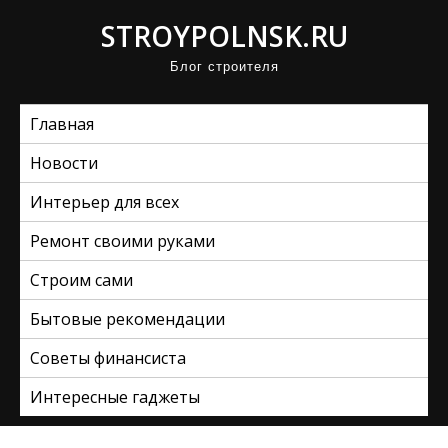
П
STROYPOLNSK.RU
р
Блог строителя
о
м
Главная
о
т
Новости
а
Интерьер для всех
т
ь
Ремонт своими руками
к
Строим сами
с
Бытовые рекомендации
о
д
Советы финансиста
е
Интересные гаджеты
р
ж