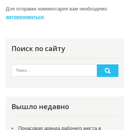
ц
Для отправки комментария вам необходимо
и
авторизоваться
.
я
п
о
Поиск по сайту
з
а
п
и
с
я
Вышло недавно
м
Почасовая аренда рабочего места в